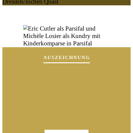
Dresden/Jochen Quast
AUSZEICHNUNG
Der „Rudi-Häussler-Preis“ des
Jahres 2025 wurde an die
Sächsische Staatskapelle Dresden
verliehen