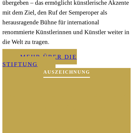
übergeben – das ermöglicht künstlerische Akzente
mit dem Ziel, den Ruf der Semperoper als
herausragende Bühne für international
renommierte Künstlerinnen und Künstler weiter in
die Welt zu tragen.
MEHR ÜBER DIE
STIFTUNG
AUSZEICHNUNG
Der „Curt-Taucher-Förderpreis“
des Jahres 2026 wurde an den
Tenor Mario Lerchenberger
verliehen