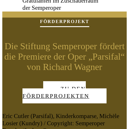
FÖRDERPROJEKT
Die Stiftung Semperoper fördert
die Premiere der Oper „Parsifal“
von Richard Wagner
ZU DEN
FÖRDERPROJEKTEN
Eric Cutler (Parsifal), Kinderkomparse, Michèle
Losier (Kundry) / Copyright: Semperoper